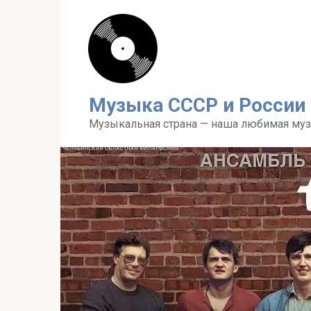
Перейти
к
контенту
Музыка СССР и России
Музыкальная страна — наша любимая му