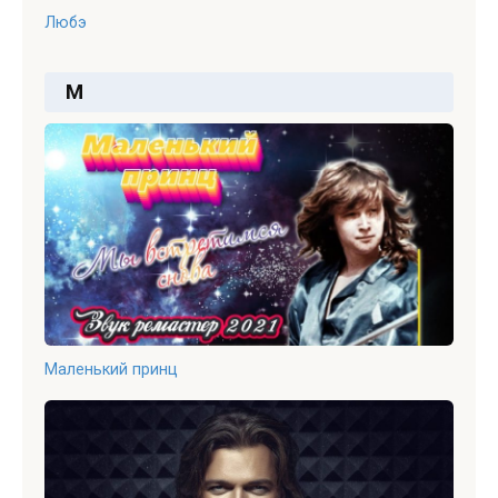
Любэ
М
Маленький принц