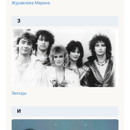
Журавлёва Марина
З
Звезды
И