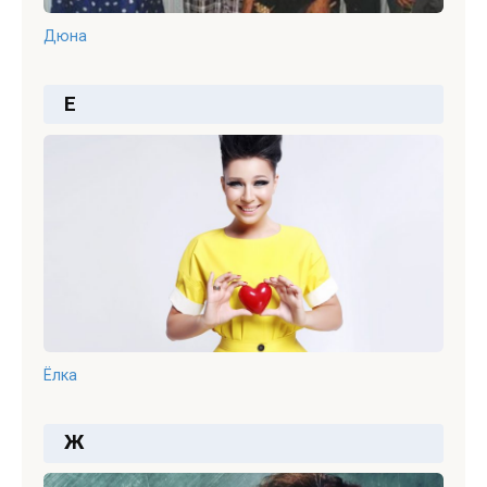
Дюна
Е
Ёлка
Ж