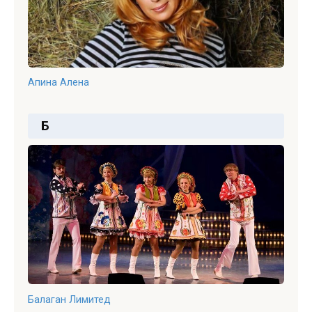
Апина Алена
Б
Балаган Лимитед