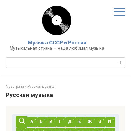
Перейти
к
контенту
Музыка СССР и России
Музыкальная страна — наша любимая музыка
Поиск:
МузСтрана
»
Русская музыка
Русская музыка
9
8
5
5
4
1
2
1
2
А
Б
В
Г
Д
Е
Ж
З
И
9
5
8
7
3
1
2
7
3
4