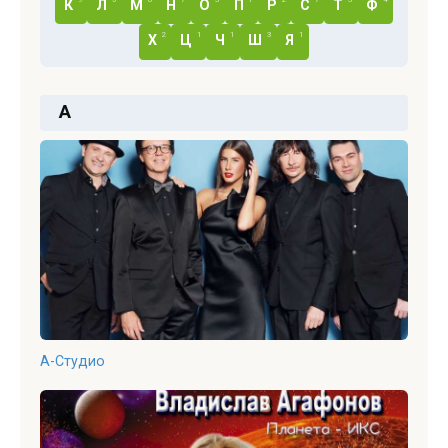
К
Л
М
Н
О
П
Р
С
Т
Ф
2
1
1
3
1
Х
Ц
Ч
Ш
Я
А
А-Студио