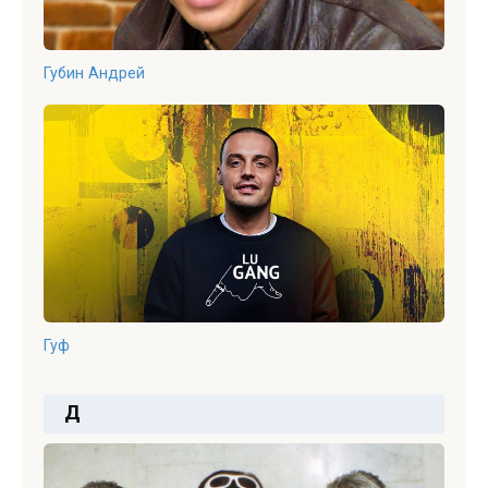
Губин Андрей
Гуф
Д