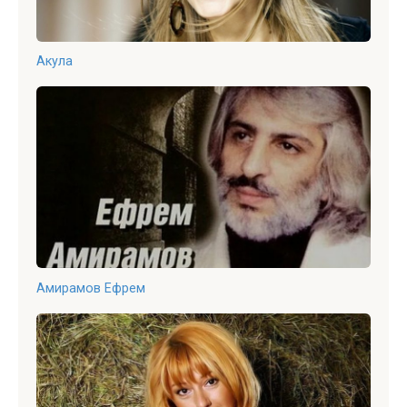
Акула
Амирамов Ефрем