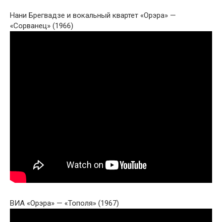
Нани Брегвадзе и вокальный квартет «Орэра» —
«Сорванец» (1966)
ВИА «Орэра» — «Тополя» (1967)