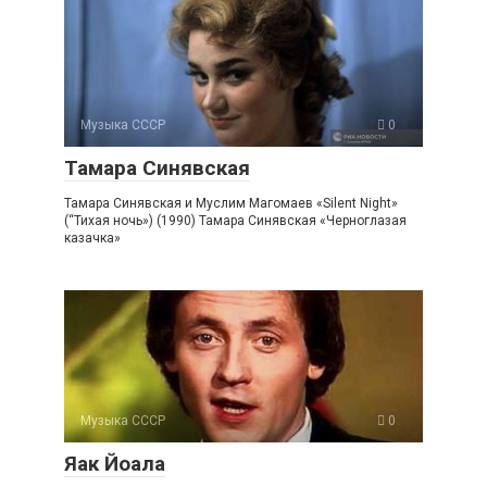
Музыка СССР
0
Тамара Синявская
Тамара Синявская и Муслим Магомаев «Silent Night»
(“Тихая ночь») (1990) Тамара Синявская «Черноглазая
казачка»
Музыка СССР
0
Яак Йоала