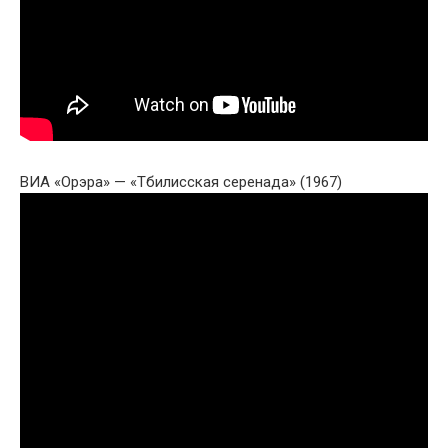
ВИА «Орэра» — «Тбилисская серенада» (1967)