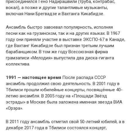
присоединился Гено Надирашвили (труба, контрабас,
вокал), а позже и другие талантливые музыканты,
включая Нани Брегвадзе и Вахтанга Кикабидзе.
Ансамбль быстро завоевал популярность, исполняя
песни как на грузинском, так и на других языках. В 1967
году они приняли участие в выставке ЭКСПО-67 в Канаде,
где Вахтанг Кикабидзе был признан третьим лучшим
барабанщиком. В том же году Всесоюзная фирма
грамзаписи «Мелодия» выпустила два диска-гиганта
коллектива.
1991 — настоящее время
После распада СССР
ансамбль продолжил свою деятельность. В 2001 году в
Тбилиси прошли юбилейные концерты, посвящённые 40-
летию ансамбля. В 2005 году на «Площади Звёзд
эстрады» в Москве была заложена именная звезда ВИА
«Орэра».
В 2011 году ансамбль отметил свой 50-летний юбилей, а в
декабре 2017 года в Тбилиси состоялся концерт,