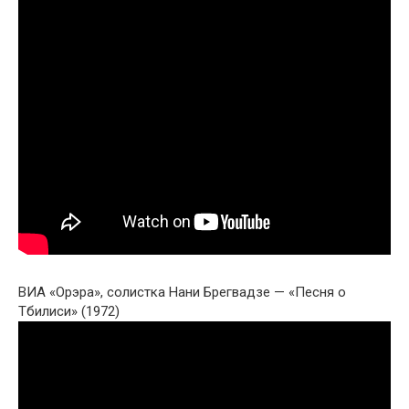
ВИА «Орэра», солистка Нани Брегвадзе — «Песня о
Тбилиси» (1972)