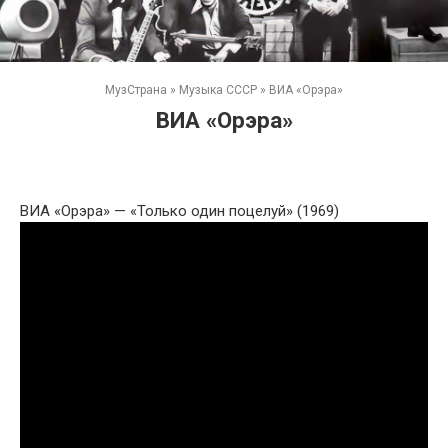
МузСтрана
»
Музыка СССР
»
ВИА «Орэра»
ВИА «Орэра»
ВИА «Орэра» — «Только один поцелуй» (1969)