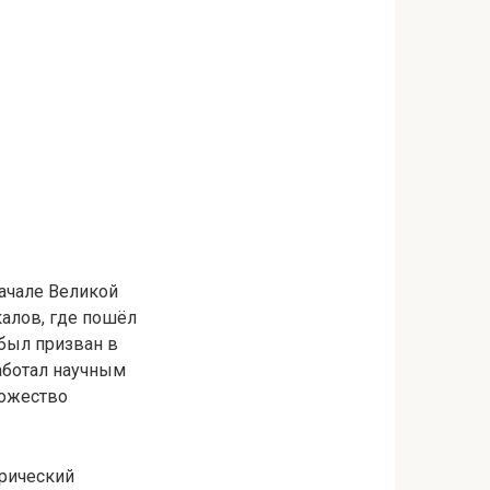
начале Великой
алов, где пошёл
 был призван в
аботал научным
ножество
орический