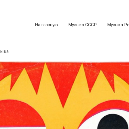
На главную
Музыка СССР
Музыка Р
зыка