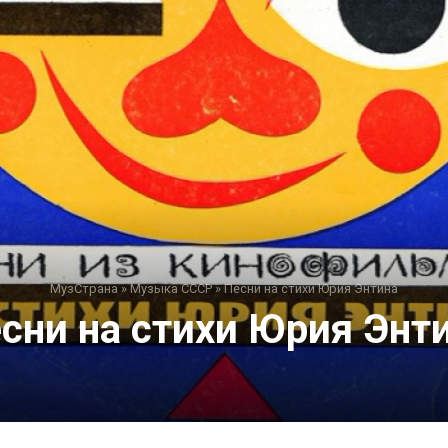
МузСтрана
»
Музыка СССР
»
Песни на стихи Юрия Энтина
сни на стихи Юрия Энт