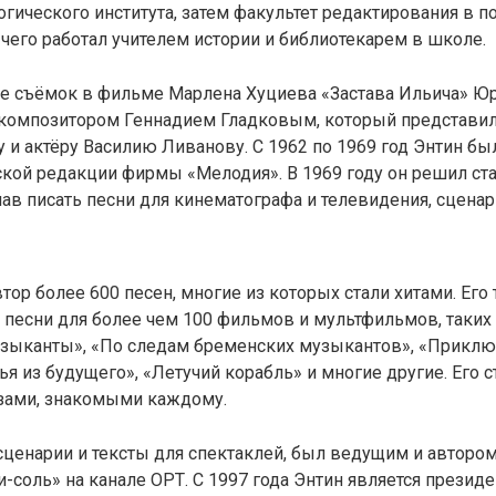
огического института, затем факультет редактирования в 
е чего работал учителем истории и библиотекарем в школе.
ле съёмок в фильме Марлена Хуциева «Застава Ильича» Ю
 композитором Геннадием Гладковым, который представил
у и актёру Василию Ливанову. С 1962 по 1969 год Энтин б
ской редакции фирмы «Мелодия». В 1969 году он решил ст
ав писать песни для кинематографа и телевидения, сценари
тор более 600 песен, многие из которых стали хитами. Его
 песни для более чем 100 фильмов и мультфильмов, таких
зыканты», «По следам бременских музыкантов», «Приклю
ья из будущего», «Летучий корабль» и многие другие. Его с
ами, знакомыми каждому.
сценарии и тексты для спектаклей, был ведущим и авторо
-соль» на канале ОРТ. С 1997 года Энтин является презид