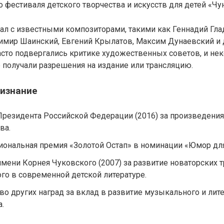
фестиваля детского творчества и искусств для детей «Чун
ал с известными композиторами, такими как Геннадий Гла
мир Шаинский, Евгений Крылатов, Максим Дунаевский и д
сто подвергались критике художественных советов, и нек
 получали разрешения на издание или трансляцию.
ризнание
резидента Российской Федерации (2016) за произведения 
ва.
ональная премия «Золотой Остап» в номинации «Юмор для 
мени Корнея Чуковского (2007) за развитие новаторских 
го в современной детской литературе.
о других наград за вклад в развитие музыкального и лит
а.