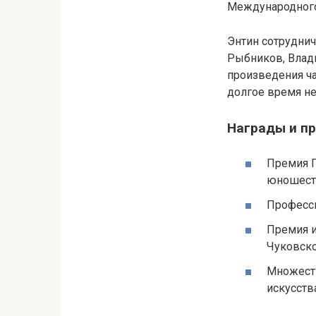
Международного 
Энтин сотруднич
Рыбников, Влади
произведения ча
долгое время не
Награды и п
Премия П
юношест
Професси
Премия и
Чуковско
Множеств
искусств