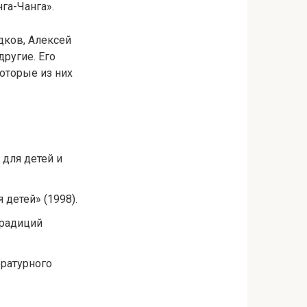
га-Чанга».
дков, Алексей
ругие. Его
оторые из них
для детей и
детей» (1998).
традиций
ературного