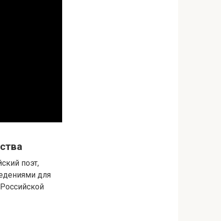
сства
йский поэт,
ведениями для
 Российской