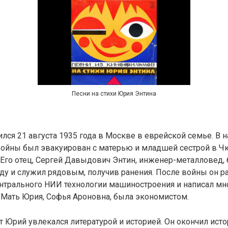
Песни на стихи Юрия Энтина
лся 21 августа 1935 года в Москве в еврейской семье. В 
войны был эвакуирован с матерью и младшей сестрой в Чк
 Его отец, Сергей Давыдович Энтин, инженер-металловед,
ду и служил рядовым, получив ранения. После войны он р
нтрального НИИ технологии машиностроения и написал м
 Мать Юрия, Софья Ароновна, была экономистом.
 Юрий увлекался литературой и историей. Он окончил ист