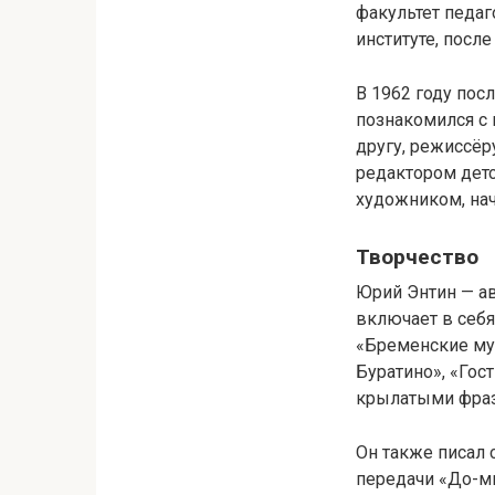
факультет педаг
институте, посл
В 1962 году пос
познакомился с
другу, режиссёр
редактором дет
художником, нач
Творчество
Юрий Энтин — ав
включает в себя
«Бременские му
Буратино», «Гост
крылатыми фраз
Он также писал 
передачи «До-ми