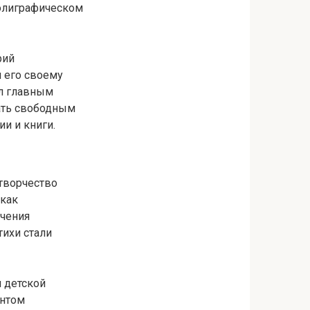
полиграфическом
рий
 его своему
ыл главным
ать свободным
и и книги.
 творчество
 как
чения
тихи стали
м детской
ентом