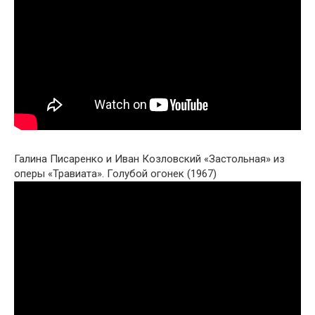
Галина Писаренко и Иван Козловский «Застольная» из
оперы «Травиата». Голубой огонек (1967)