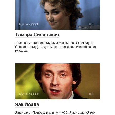
Музыка СССР
0
Тамара Синявская
Тамара Синявская и Муслим Магомаев «Silent Night»
(“Тихая ночь») (1990) Тамара Синявская «Черноглазая
казачка»
Музыка СССР
0
Яак Йоала
Яак Йоала «Подберу музыку» (1979) Яак Йоала «Я тебя