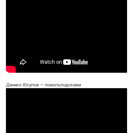
Данико Юсупов — помоги,подскажи