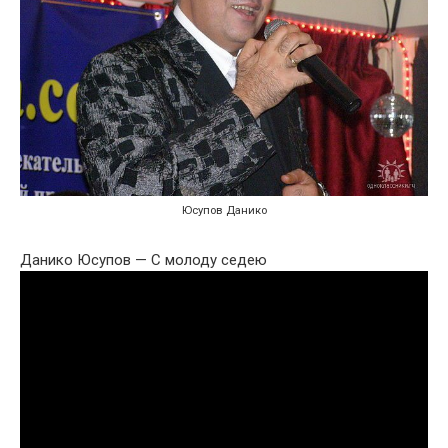
Юсупов Данико
Данико Юсупов — С молоду седею