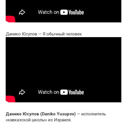
Данико Юсупов — Я обычный человек
Данико Юсупов (Daniko Yusupov)
— исполнитель
«кавказской школы» из Израиля.