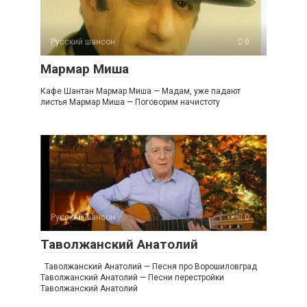
Русский шансон
0
Мармар Миша
Кафе Шантан Мармар Миша — Мадам, уже падают
листья Мармар Миша — Поговорим начистоту
Русский шансон
0
Таволжанский Анатолий
Таволжанский Анатолий — Песня про Ворошиловград
Таволжанский Анатолий — Песни перестройки
Таволжанский Анатолий