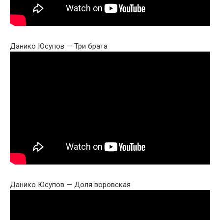
Данико Юсупов — Три брата
Данико Юсупов — Доля воровская