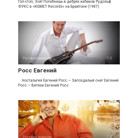
Гоп-стоп, Зоя! Погибнешь в дебрях кабаков Рудольф
ФУКС в «KISMET Records» на Брайтоне (1987)
Русский шансон
0
Росс Евгений
Ностальгия Евгений Росс — Запоздалый снег Евгений
Росс — Витязи Евгений Росс
Русский шансон
0