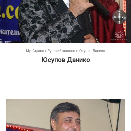
МузСтрана
»
Русский шансон
»
Юсупов Данико
Юсупов Данико