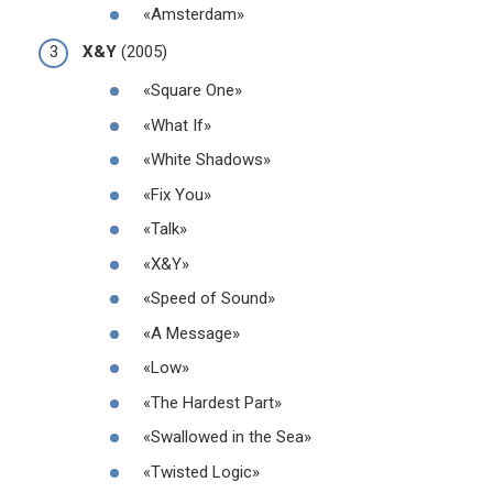
«Amsterdam»
X&Y
(2005)
«Square One»
«What If»
«White Shadows»
«Fix You»
«Talk»
«X&Y»
«Speed of Sound»
«A Message»
«Low»
«The Hardest Part»
«Swallowed in the Sea»
«Twisted Logic»