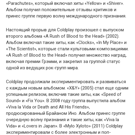
«Parachutes», который включал хиты «Yellow» и «Shiver».
Альбом получил положительные отзывы критиков и
принес группе первую волну международного признания.
Настоящий прорыв для Coldplay произошел с выпуском
второго альбома «A Rush of Blood to the Head» (2002).
Альбом включал такие хиты, как «Clocks», «In My Place» и
«The Scientist», которые стали культовыми композициями.
«A Rush of Blood to the Head» получил множество наград,
включая премии Грэмми, и закрепил за группой статус
одной из ведущих рок-групп мира.
Coldplay продолжали экспериментировать и развиваться
с каждым новым альбомом. «X&Y» (2005) стал еще одним
успешным релизом, включив такие хиты, как «Speed of
Sound» и «Fix You». В 2008 году группа выпустила альбом
«Viva la Vida or Death and All His Friends»,
продюсированный Брайаном Ино. Альбом принес группе
очередную волну признания и такие хиты, как «Viva la
Vida» и «Lovers in Japan». В «Mylo Xyloto» (2011) Coldplay
экспериментировали с более электронным и поп-