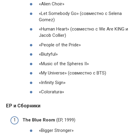
«Alien Choir»
«Let Somebody Go» (совместно с Selena
Gomez)
«Human Heart» (совместно с We Are KING и
Jacob Collier)
«People of the Pride»
«Biutyful»
«Music of the Spheres II»
«My Universe» (совместно с BTS)
«Infinity Sign»
«Coloratura»
EP и Сборники
The Blue Room
(EP, 1999)
«Bigger Stronger»