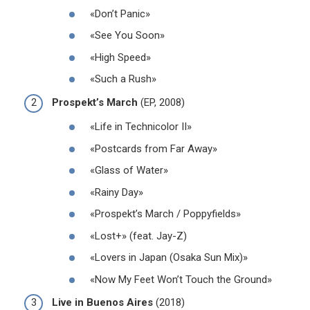
«Don’t Panic»
«See You Soon»
«High Speed»
«Such a Rush»
Prospekt’s March
(EP, 2008)
«Life in Technicolor II»
«Postcards from Far Away»
«Glass of Water»
«Rainy Day»
«Prospekt’s March / Poppyfields»
«Lost+» (feat. Jay-Z)
«Lovers in Japan (Osaka Sun Mix)»
«Now My Feet Won’t Touch the Ground»
Live in Buenos Aires
(2018)