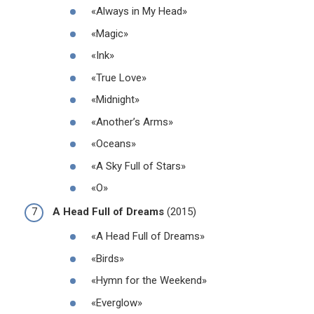
«Always in My Head»
«Magic»
«Ink»
«True Love»
«Midnight»
«Another’s Arms»
«Oceans»
«A Sky Full of Stars»
«O»
A Head Full of Dreams
(2015)
«A Head Full of Dreams»
«Birds»
«Hymn for the Weekend»
«Everglow»