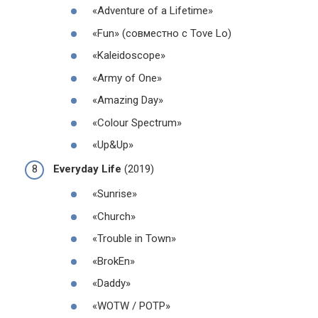
«Adventure of a Lifetime»
«Fun» (совместно с Tove Lo)
«Kaleidoscope»
«Army of One»
«Amazing Day»
«Colour Spectrum»
«Up&Up»
Everyday Life
(2019)
«Sunrise»
«Church»
«Trouble in Town»
«BrokEn»
«Daddy»
«WOTW / POTP»