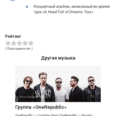
Концертный альбом, записанный во время
тура «A Head Full of Dreams Tour»
Рейтинг
( Пока оценок нет )
Другая музыка
Иностранная музыка
0
Группа «OneRepublic»
OneRepublic — Counting Stars OneRepublic — Secrets