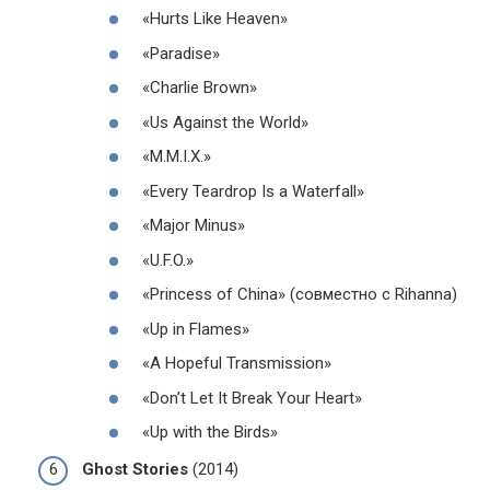
«Hurts Like Heaven»
«Paradise»
«Charlie Brown»
«Us Against the World»
«M.M.I.X.»
«Every Teardrop Is a Waterfall»
«Major Minus»
«U.F.O.»
«Princess of China» (совместно с Rihanna)
«Up in Flames»
«A Hopeful Transmission»
«Don’t Let It Break Your Heart»
«Up with the Birds»
Ghost Stories
(2014)