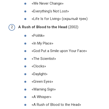
«We Never Change»
«Everything’s Not Lost»
«Life Is for Living» (скрытый трек)
A Rush of Blood to the Head
(2002)
«Politik»
«In My Place»
«God Put a Smile upon Your Face»
«The Scientist»
«Clocks»
«Daylight»
«Green Eyes»
«Warning Sign»
«A Whisper»
«A Rush of Blood to the Head»