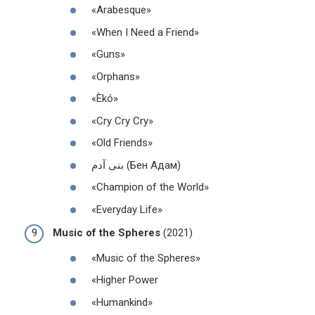
«Arabesque»
«When I Need a Friend»
«Guns»
«Orphans»
«Èkó»
«Cry Cry Cry»
«Old Friends»
بنی آدم (Бен Адам)
«Champion of the World»
«Everyday Life»
Music of the Spheres
(2021)
«Music of the Spheres»
«Higher Power
«Humankind»