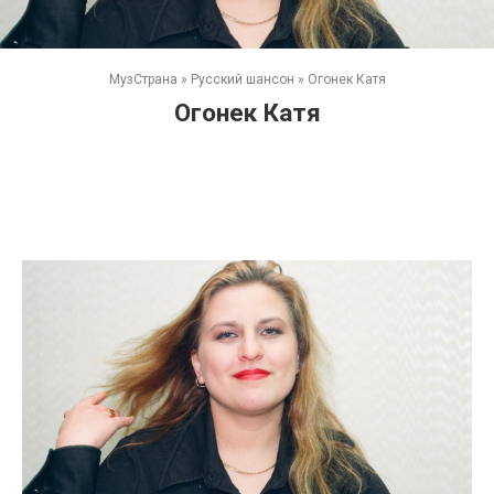
МузСтрана
»
Русский шансон
»
Огонек Катя
Огонек Катя