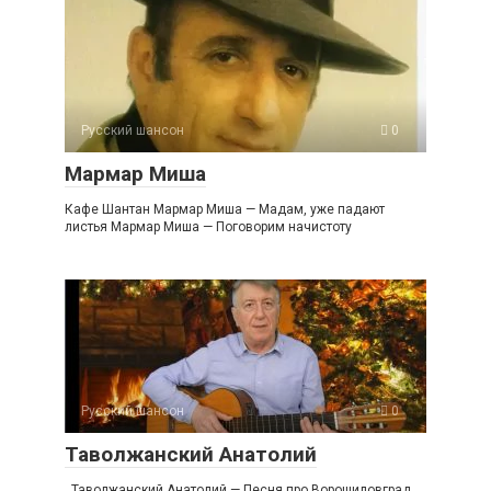
Русский шансон
0
Мармар Миша
Кафе Шантан Мармар Миша — Мадам, уже падают
листья Мармар Миша — Поговорим начистоту
Русский шансон
0
Таволжанский Анатолий
Таволжанский Анатолий — Песня про Ворошиловград