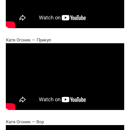
Катя Огонек — Прикуп
Катя Огонек — Вор