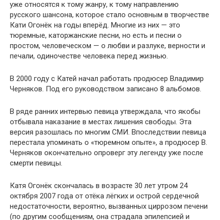
уже относятся к тому жанру, к тому направлению
русского шансона, которое стало основным в творчестве
Кати Огонёк на годы вперёд. Многие из них — это
тюремные, каторжанские песни, но есть и песни о
простом, человеческом — о любви и разлуке, верности и
печали, одиночестве человека перед жизнью.
В 2000 году с Катей начал работать продюсер Владимир
Черняков. Под его руководством записано 8 альбомов.
В ряде ранних интервью певица утверждала, что якобы
отбывала наказание в местах лишения свободы. Эта
версия разошлась по многим СМИ. Впоследствии певица
перестала упоминать о «тюремном опыте», а продюсер В.
Черняков окончательно опроверг эту легенду уже после
смерти певицы.
Катя Огонёк скончалась в возрасте 30 лет утром 24
октября 2007 года от отёка лёгких и острой сердечной
недостаточности, вероятно, вызванных циррозом печени
(по другим сообщениям, она страдала эпилепсией и