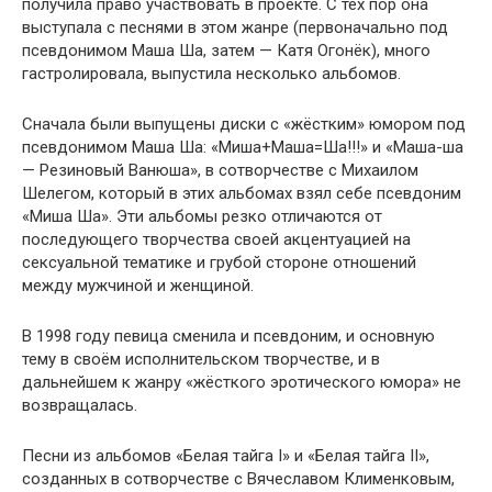
получила право участвовать в проекте. С тех пор она
выступала с песнями в этом жанре (первоначально под
псевдонимом Маша Ша, затем — Катя Огонёк), много
гастролировала, выпустила несколько альбомов.
Сначала были выпущены диски с «жёстким» юмором под
псевдонимом Маша Ша: «Миша+Маша=Ша!!!» и «Маша-ша
— Резиновый Ванюша», в сотворчестве с Михаилом
Шелегом, который в этих альбомах взял себе псевдоним
«Миша Ша». Эти альбомы резко отличаются от
последующего творчества своей акцентуацией на
сексуальной тематике и грубой стороне отношений
между мужчиной и женщиной.
В 1998 году певица сменила и псевдоним, и основную
тему в своём исполнительском творчестве, и в
дальнейшем к жанру «жёсткого эротического юмора» не
возвращалась.
Песни из альбомов «Белая тайга I» и «Белая тайга II»,
созданных в сотворчестве с Вячеславом Клименковым,