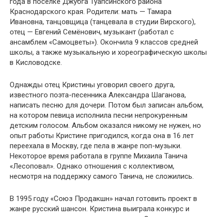
года в посёлке Джубга Туапсинского района
Краснодарского края. Родители: мать — Тамара
Ивановна, танцовщица (танцевала в студии Вирского),
отец — Евгений Семёнович, музыкант (работал с
ансамблем «Самоцветы»). Окончила 9 классов средней
школы, а также музыкальную и хореографическую школы
в Кисловодске.
Однажды отец Кристины уговорил своего друга,
известного поэта-песенника Александра Шаганова,
написать песню для дочери. Потом был записан альбом,
на котором певица исполнила песни непрокуренным
детским голосом. Альбом оказался никому не нужен, но
опыт работы Кристине пригодился, когда она в 16 лет
переехала в Москву, где пела в жанре поп-музыки.
Некоторое время работала в группе Михаила Танича
«Лесоповал». Однако отношения с коллективом,
несмотря на поддержку самого Танича, не сложились.
В 1995 году «Союз Продакшн» начал готовить проект в
жанре русский шансон. Кристина выиграла конкурс и