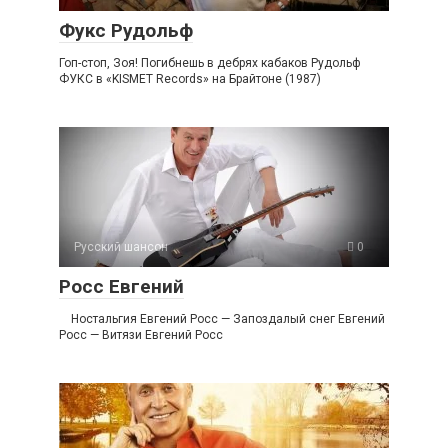
Фукс Рудольф
Гоп-стоп, Зоя! Погибнешь в дебрях кабаков Рудольф
ФУКС в «KISMET Records» на Брайтоне (1987)
Русский шансон
0
Росс Евгений
Ностальгия Евгений Росс — Запоздалый снег Евгений
Росс — Витязи Евгений Росс