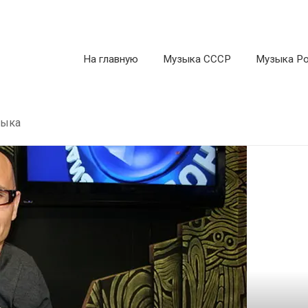
На главную
Музыка СССР
Музыка Р
зыка