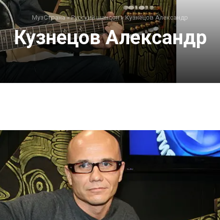
МузСтрана
»
Русский шансон
»
Кузнецов Александр
Кузнецов Александр