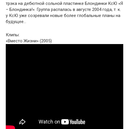
трэка на дебютной сольной пластинке Блондинки КсЮ «Я
– Блондинка!». Группа распалась в августе 2004 года, т. к.
у КсЮ уже созревали новые более глобальные планы на
будущее…
Клипы:
«Вместо Жизни» (2005)