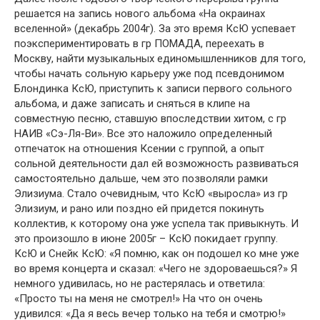
решается на запись нового альбома «На окраинах
вселенной» (декабрь 2004г). За это время КсЮ успевает
поэкспериментировать в гр ПОМАДА, переехать в
Москву, найти музыкальных единомышленников для того,
чтобы начать сольную карьеру уже под псевдонимом
Блондинка КсЮ, приступить к записи первого сольного
альбома, и даже записать и сняться в клипе на
совместную песню, ставшую впоследствии хитом, с гр
НАИВ «Сэ-Ля-Ви». Все это наложило определенный
отпечаток на отношения Ксении с группой, а опыт
сольной деятельности дал ей возможность развиваться
самостоятельно дальше, чем это позволяли рамки
Элизиума. Стало очевидным, что КсЮ «выросла» из гр
Элизиум, и рано или поздно ей придется покинуть
коллектив, к которому она уже успела так привыкнуть. И
это произошло в июне 2005г – КсЮ покидает группу.
КсЮ и Снейк КсЮ: «Я помню, как он подошел ко мне уже
во время концерта и сказал: «Чего не здороваешься?» Я
немного удивилась, но не растерялась и ответила:
«Просто ты на меня не смотрел!» На что он очень
удивился: «Да я весь вечер только на тебя и смотрю!»