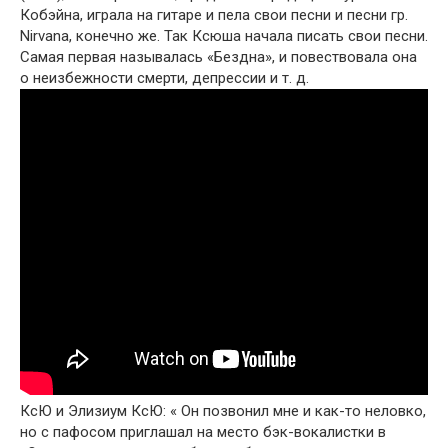
Кобэйна, играла на гитаре и пела свои песни и песни гр.
Nirvana, конечно же. Так Ксюша начала писать свои песни.
Самая первая называлась «Бездна», и повествовала она
о неизбежности смерти, депрессии и т. д.
КсЮ и Элизиум КсЮ: « Он позвонил мне и как-то неловко,
но с пафосом приглашал на место бэк-вокалистки в