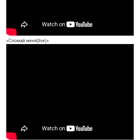
«Сломай меня(live)»