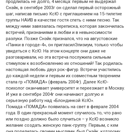
продлилась не долго, 4 месяца: первым не выдержал
Снэйк, в сентябре 2003г он сделал первый осторожный
шаг, написав письмо КсЮ с приглашением на 15-тилетие
группы НАИВ в качестве гостя спеть с ними песню. Так
между ними завязалась переписка, которая закончилась
встречей, признаниями в любви и в невыносимости
разлуки. Позже Снэйк признался, что на августовские
«Панки в городе-4», он пригласилЭлизиум, только чтобы
увидеться с КсЮ. На этом концерте они даже не
разговаривали, но эта встреча послужила сильным
стимулом к возобновлению их отношений! Так родилась
настоящая любовь двух рок-фигур. Встречи участились
до каждой недели и первым их совместным творением
стала гр «ПОМАДА» (февраль 2004г). Далее КсЮ-
психолог оканчивает университет и переезжает в Москву.
И уже в сентябре 2004г они начинают долгую и
серьезную работу над «Блондинкой КсЮ».
Помада «ПОМАДА» появилась на свет в феврале 2004
года. В один прекрасный момент случилось то, что рано
или поздно должно было случиться – у КсЮ возникло
желание создать женскую панк-группу. Первым, с кем
она поделилась своими мыслями, был Снэйк, которому