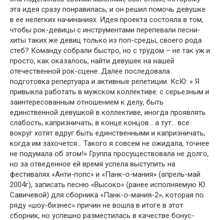
эта идея сразу понравилась, и он решил помочь девушке
в ее нелегких начинаниях. Идея проекта состояла в том,
чтобы рок-девицы с инструментами перепевали песни-
хиты таких же девиц только из поп-среды, своего рода
стеб? Команду собрали быстро, но с трудом – не так уж и
просто, как оказалось, найти девушек на нашей
отечественной рок-сцене. Далее последовала
подготовка репертуара и активные репетиции. КсЮ: « Я
привыкла работать в мужском коллективе: с серьезным и
заинтересованным отношением к делу, быть
единственной девушкой в коллективе, иногда проявлять
слабость, капризничать, в конце концов… а тут… все
вокруг хотят вдруг быть единственными и капризничать,
когда им захочется… Такого я совсем не ожидала, точнее
не подумала об этом!» Группа просуществовала не долго,
но за отведенное ей время успела выступить на
фестивалях «Анти-попс» и «Панк-о-мания» (апрель-май
2004г), записать песню «Высоко» (ранее исполняемую Ю.
Савичевой) для сборника «Панк-о-мания-2», которая по
ряду «шоу-бизнес» причин не вошла в итоге в этот
сборник, но успешно разместилась в качестве бонус-