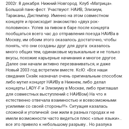
2002г. 8 декабря. Нижний Новгород. Клуб «Матрица».
Большой панк-фест. Участвуют: НАИВ, Элизиум,
Тараканы, Дистемпер. Именно на этом совместном
концерте и происходит знакомство «двух рок-
половинок». Успев за пивом в баре после концерта
пообщаться всего час до отправления поезда НАИВа в
Москву, им обоим этого оказалось достаточно, чтобы
понять, что они созданы друг для друга: оказалось
много общих тем, одинаковые музыкальные и не только
вкусы, похожие карьерные начинания и многое другое.
Далее они начали активно перезваниваться, и даже
Новый 2003 год встретили вместе. КсЮ: «Все наши
свидания Снэйк назначал очень оригинальным способом:
либо мутил концерт НАИВу в Нижнем, либо делал
концерты LADY-F и Элизиуму в Москве, либо приглашал
для совместных выступлений с НАИВом) На что я
естественно отвечала взаимностью и всевозможными
усилиями со своей стороны!!!». Ситуация казалась
сложной и утопичной: они жили в разных городах и не
имели возможности часто видеться плюс «злые языки»…
все это привело к небольшому разрыву… Но разлука