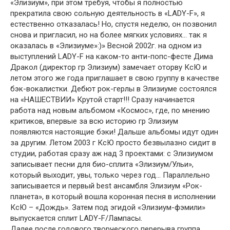
«Элизиум», при этом требуя, чтобы я полностью
прекратила свою сольную деятельность в «LADY-F», я
естественно отказалась! Но, спустя неделю, он позвонил
снова и пригласил, но на более мягких условиях… так я
оказалась в «Элизиуме»:)» Весной 2002г. на одном из
выступлений LADY-F на каком-то анти-попс-фесте Дима
Дракол (директор гр Элизиум) замечает оторву КсЮ и
летом этого же года приглашает в свою группу в качестве
бэк-вокалистки. Дебют рок-герлы в Элизиуме состоялся
на «НАШЕСТВИИ» Крутой старт!!! Сразу начинается
работа над новым альбомом «Космос», где, по мнению
критиков, впервые за всю историю гр Элизиум
появляются настоящие бэки! Дальше альбомы идут один
за другим. Летом 2003 г КсЮ просто безвылазно сидит в
студии, работая сразу аж над 3 проектами: с Элизиумом
записывает песни для био-сплита «Элизиум/Ульи»,
который выходит, увы, только через год… Параллельно
записывается и первый best ансамбля Элизиум «Рок-
планета», в который вошла коронная песня в исполнении
КсЮ – «Дождь». Затем под эгидой «Элизиум-фэмили»
выпускается cплит LADY-F/Лампасы.
Далее после годового творческого перерыва группа