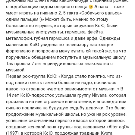
должным исполнить нам какой-нибудь старинный романс
с подобающим видом оперного певца
А папа … тоже
умеет играть на пианино 2, 5 такта «Собачьего вальса»
одним пальцем :)» Может быть, именно по этому
большинство игрушек, которые окружали КсЮ, были
музыкальные инструменты: гармошка, флейта,
металлофон, губная гармошка и даже арфа. Однажды
маленькая КсЮ увидела по телевизору настоящее
фортепиано и попросила маму купить ей такой же, за что
поручилась обещанием поступить в музыкальную школу.
Так прошли 7 лет «принудительного» знакомства с
музыкой.
Первая рок-группа КсЮ: «Когда стало понятно, что из-
под палки гонять гаммы больше не надо, появилось
какое-то странное чувство зависимости от музыки…» В
14 лет КсЮ-подросток услышала группу Nirvana, которая
произвела на нее огромное впечатление, и впоследствии
сильно повлияла на будущую судьбу девочки. Это было
продолжение музыкальной школы, но уже на рок уровне,
успешным окончанием первого класса которой явилось
создание женской панк-группы под названием «Alter agO»
(1997), в которой КсЮ, продолжая традиции Курта