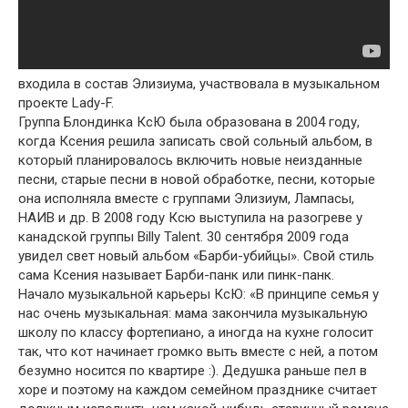
входила в состав Элизиума, участвовала в музыкальном
проекте Lady-F.
Группа Блондинка КсЮ была образована в 2004 году,
когда Ксения решила записать свой сольный альбом, в
который планировалось включить новые неизданные
песни, старые песни в новой обработке, песни, которые
она исполняла вместе с группами Элизиум, Лампасы,
НАИВ и др. В 2008 году Ксю выступила на разогреве у
канадской группы Billy Talent. 30 сентября 2009 года
увидел свет новый альбом «Барби-убийцы». Свой стиль
сама Ксения называет Барби-панк или пинк-панк.
Начало музыкальной карьеры КсЮ: «В принципе семья у
нас очень музыкальная: мама закончила музыкальную
школу по классу фортепиано, а иногда на кухне голосит
так, что кот начинает громко выть вместе с ней, а потом
безумно носится по квартире :). Дедушка раньше пел в
хоре и поэтому на каждом семейном празднике считает