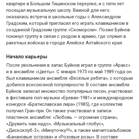
квартире в Большом Тишинском переулке, и с пяти лет
посещал музыкальную школу. Важной для него
оказалась встреча в школьные годы с Александром
Градским, который пригласил его играть клавишником в
созданной Градским группе «Скоморохи». Позже Буйнов
покинул группу в связи с уходом в армию, где служил в
ракетных войсках в городе Алейске Алтайского края.
Начало карьеры
После увольнения в запас Буйнов играл в группе «Аракс»
и в ансамбле «Цветы». С января 1973 по май 1989 года он
был клавишником ансамбля «Весёлые ребята», с которым
добился всесоюзной популярности. В составе ансамбля
Буйнов записал множество популярных песен, участвовал
в фестивале поп-музыки «Ереван-1981» и международном
конкурсе «Братиславская лира» (1985), где коллектив
получил Гран-при. Он также участвовал в записи
пластинок ансамбля: «Любовь — огромная страна»,
«Дружить нам надо», «Музыкальный глобус»,
«Дискоклуб-2», «Минуточку!!!», а также магнитоальбомов
«Банановые острова» и «Розовые розы». В составе